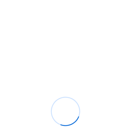
gesamte Projektlaufzeit.
Problem
Dadurch sind:
– belastbare Plan-Ist-Vergleiche
– zeitbezogene Ergebnisanalysen
– und Prognosen auf Basis von Ist-Daten
nur eingeschränkt oder mit hohem manuellem
Aufwand möglich.
Lösung
Mit Bau-Controlling+ erstellen Sie unmittelbar
nach Auftragseingang aus den vorhandenen
AVA-Daten eine erste zeitliche Planung von
Leistung, Kosten und Ergebnis über die gesamte
Projektlaufzeit.